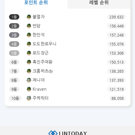
포인트 순위
레벨 순위
불멸자
1등
239,632
반담
2등
158,448
한민석
3등
157,248
도도한로우니
4등
155,076
로드장군
5등
153,306
흑진주여왕
6등
150,513
크롬하츠dy
7등
138,265
제니야
8등
137,393
Kraven
9등
121,519
주케릭터
10등
88,058