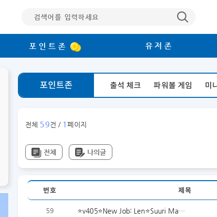
유저존
포인트존
포인트존
출석 체크
파워볼 게임
미
59
1
전체
건 /
페이지
전체
나의글
번호
제목
59
⭐️v405⭐️New Job: Len⭐️Suuri Ma…