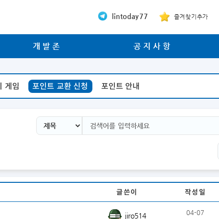
lintoday77
즐겨찾기추가
개발존
공지사항
니 게임
포인트 교환 신청
포인트 안내
글쓴이
작성일
04-07
jiro514