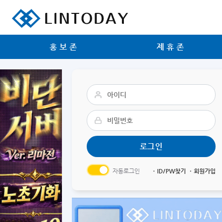
리니지 프리서버 홍보 및 프리서버 홍보 커뮤니티 사이트 린투데이 입니다.
홍보존
제휴존
자동로그인
ㆍID/PW찾기
ㆍ회원가입