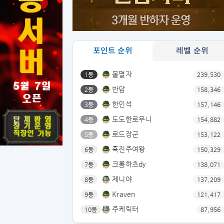
포인트 순위
레벨 순위
불멸자
1등
239,530
반담
2등
158,346
한민석
3등
157,146
도도한로우니
4등
154,882
로드장군
5등
153,122
흑진주여왕
6등
150,329
크롬하츠dy
7등
138,071
제니야
8등
137,209
Kraven
9등
121,417
주케릭터
10등
87,956