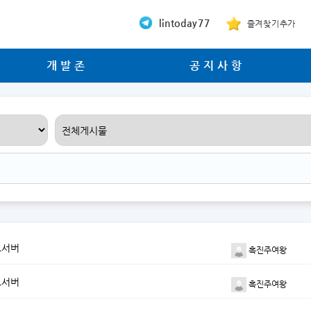
lintoday77
즐겨찾기추가
개발존
공지사항
드서버
흑진주여왕
드서버
흑진주여왕