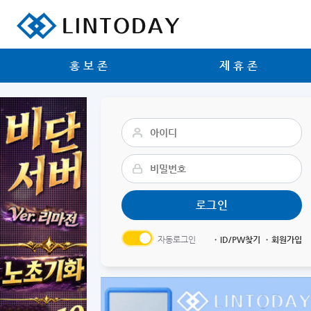
리니지 프리서버 홍보 및 프리서버 홍보 커뮤니티 사이트 린투데이 입니다.
홍보존
제휴존
자동로그인
ㆍID/PW찾기
ㆍ회원가입