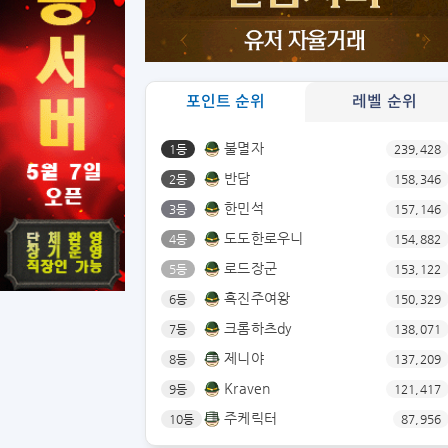
포인트 순위
레벨 순위
불멸자
1등
239,428
반담
2등
158,346
한민석
3등
157,146
도도한로우니
4등
154,882
로드장군
5등
153,122
흑진주여왕
6등
150,329
크롬하츠dy
7등
138,071
제니야
8등
137,209
Kraven
9등
121,417
주케릭터
10등
87,956