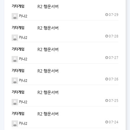
기타게임
R2 행운서버
07-29
카나2
기타게임
R2 행운서버
07-28
카나2
기타게임
R2 행운서버
07-27
카나2
기타게임
R2 행운서버
07-26
카나2
기타게임
R2 행운서버
07-25
카나2
기타게임
R2 행운서버
07-24
카나2