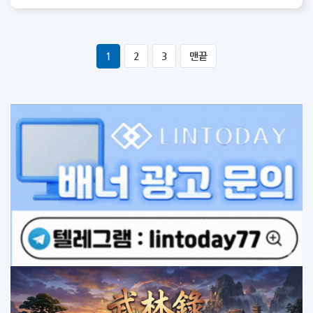
1
2
3
맨끝