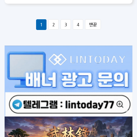
1
2
3
4
맨끝