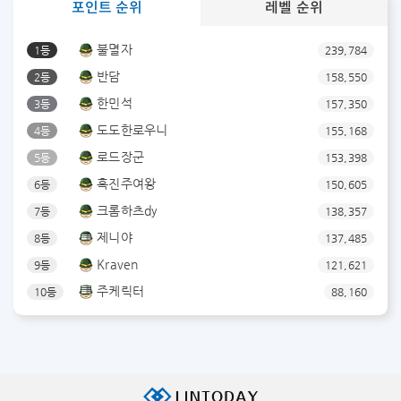
포인트 순위
레벨 순위
불멸자
1등
239,784
반담
2등
158,550
한민석
3등
157,350
도도한로우니
4등
155,168
로드장군
5등
153,398
흑진주여왕
6등
150,605
크롬하츠dy
7등
138,357
제니야
8등
137,485
Kraven
9등
121,621
주케릭터
10등
88,160