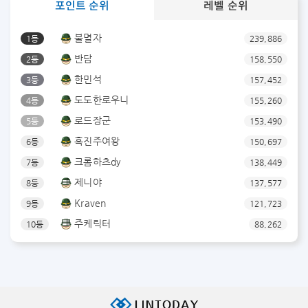
포인트 순위
레벨 순위
불멸자
1등
239,886
반담
2등
158,550
한민석
3등
157,452
도도한로우니
4등
155,260
로드장군
5등
153,490
흑진주여왕
6등
150,697
크롬하츠dy
7등
138,449
제니야
8등
137,577
Kraven
9등
121,723
주케릭터
10등
88,262