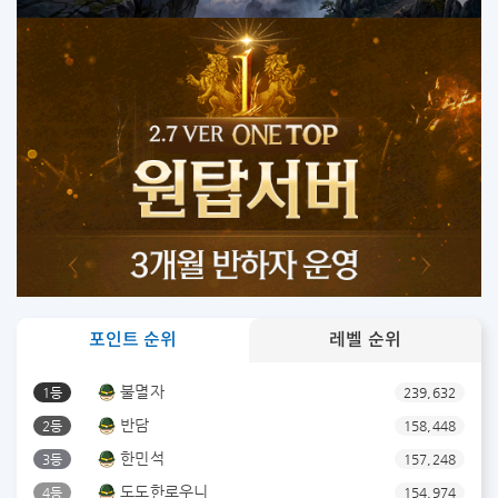
포인트 순위
레벨 순위
불멸자
1등
239,632
반담
2등
158,448
한민석
3등
157,248
도도한로우니
4등
154,974