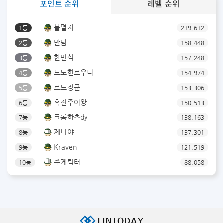
포인트 순위
레벨 순위
불멸자
1등
239,632
반담
2등
158,448
한민석
3등
157,248
도도한로우니
4등
154,974
로드장군
5등
153,306
흑진주여왕
6등
150,513
크롬하츠dy
7등
138,163
제니야
8등
137,301
Kraven
9등
121,519
주케릭터
10등
88,058