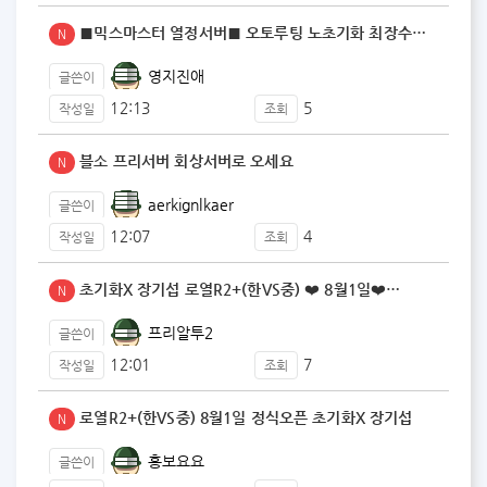
■믹스마스터 열정서버■ 오토루팅 노초기화 최장수서버
N
영지진애
글쓴이
12:13
5
작성일
조회
블소 프리서버 회상서버로 오세요
N
aerkignlkaer
글쓴이
12:07
4
작성일
조회
초기화X 장기섭 로열R2+(한VS중) ❤️ 8월1일❤️…
N
프리알투2
글쓴이
12:01
7
작성일
조회
로열R2+(한VS중) 8월1일 정식오픈 초기화X 장기섭
N
홍보요요
글쓴이