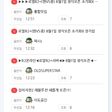
▶▶▶로열R2+(한VS중) 8월1일 정식오픈 초기화X …
N
홍합맛집
글쓴이
12:51
7
작성일
조회
로열R2+(한VS중) 8월1일 정식오픈 초기화X 장기섭
N
메시s
글쓴이
12:32
6
작성일
조회
▶️R2온라인◀️로얄R2+서버◀️▶️8월1일 정식오픈◀…
N
OLDSUPERSTAR
글쓴이
12:23
7
작성일
조회
십이지천2 레볼루션 새롭게 오픈!!!
N
이도공간
글쓴이
12:16
6
작성일
조회