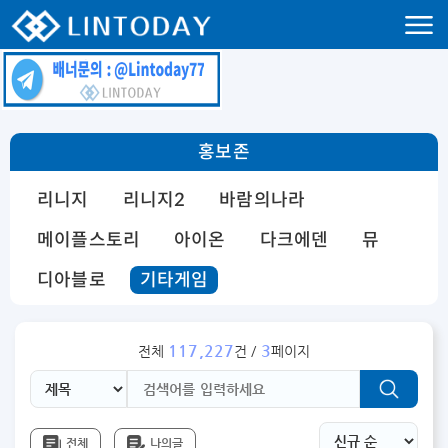
리니지 프리서버 홍보 및 프리서버 홍보 커뮤니티 사이트 린투데이 입니다.
홍보존
리니지
리니지2
바람의나라
메이플스토리
아이온
다크에덴
뮤
디아블로
기타게임
117,227
3
전체
건 /
페이지
전체
나의글