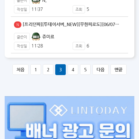
글쓴이
11:37
5
작성일
조회
[프리던파][투데이서버_NEW][무한피로도][06/07…
N
쥬미르
글쓴이
11:28
6
작성일
조회
처음
1
2
3
4
5
다음
맨끝