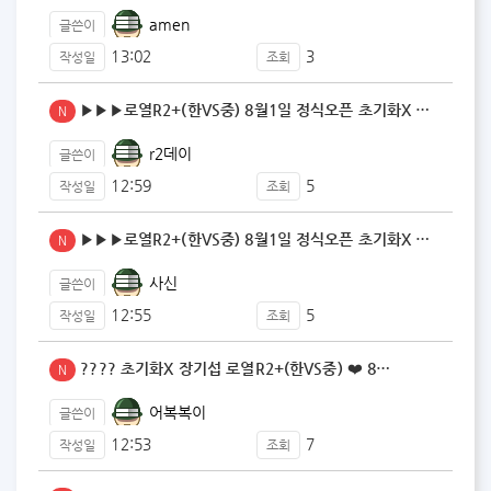
amen
글쓴이
13:02
3
작성일
조회
▶▶▶로열R2+(한VS중) 8월1일 정식오픈 초기화X …
N
r2데이
글쓴이
12:59
5
작성일
조회
▶▶▶로열R2+(한VS중) 8월1일 정식오픈 초기화X …
N
사신
글쓴이
12:55
5
작성일
조회
???? 초기화X 장기섭 로열R2+(한VS중) ❤️ 8…
N
어복복이
글쓴이
12:53
7
작성일
조회