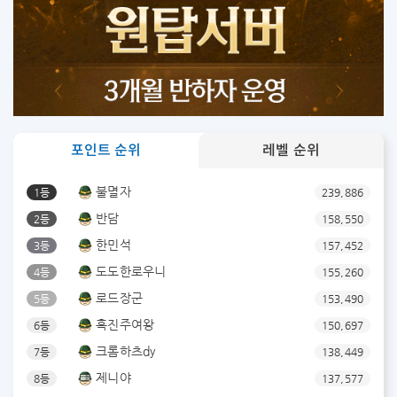
포인트 순위
레벨 순위
불멸자
1등
239,886
반담
2등
158,550
한민석
3등
157,452
도도한로우니
4등
155,260
로드장군
5등
153,490
흑진주여왕
6등
150,697
크롬하츠dy
7등
138,449
제니야
8등
137,577