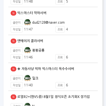
11:48
5
작성일
조회
믹스마스터 악마서버
N
dud2128@naver.com
글쓴이
11:47
4
작성일
조회
엔에이지 콜라서버
N
쾅쾅공룡
글쓴이
11:46
6
작성일
조회
◈ 자동사냥 믹마 믹스마스터 옥수수서버
N
밀크
글쓴이
11:40
6
작성일
조회
로열R2+(한VS중) 8월1일 정식오픈 초기화X 장기섭
N
N,