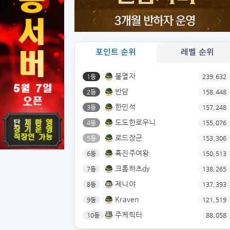
포인트 순위
레벨 순위
불멸자
1등
239,632
반담
2등
158,448
한민석
3등
157,248
도도한로우니
4등
155,076
로드장군
5등
153,306
흑진주여왕
6등
150,513
크롬하츠dy
7등
138,265
제니야
8등
137,393
Kraven
9등
121,519
주케릭터
10등
88,058