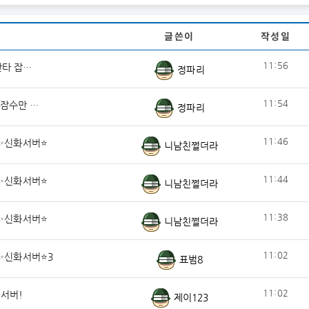
글쓴이
작성일
11:56
산타 잡…
정파리
11:54
 잠수만 …
정파리
11:46
✨신화서버⭐
니남친쩔더라
11:44
✨신화서버⭐
니남친쩔더라
11:38
✨신화서버⭐
니남친쩔더라
11:02
✨신화서버⭐3
표범8
11:02
기서버!
제이123