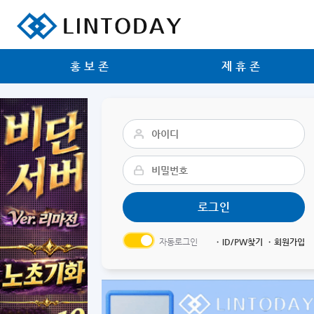
리니지 프리서버 홍보 및 프리서버 홍보 커뮤니티 사이트 린투데이 입니다.
홍보존
제휴존
자동로그인
ㆍID/PW찾기
ㆍ회원가입