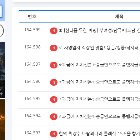
번호
제목
164,599
❄️ [산타몹 무한 파밍] 부여성/남극/베트남 
N
164,598
☑️ 자영업자·직장인 맞춤! 용굴/킹콩/낚시터
N
164,597
⭐과금에 지치신분✨승급만으로도 풀템지급
N
164,596
⭐과금에 지치신분✨승급만으로도 풀템지급
N
164,595
⭐과금에 지치신분✨승급만으로도 풀템지급
N
164,594
⭐과금에 지치신분✨승급만으로도 풀템지급
N
164,593
현역 최장수 바람의나라 클래식 15배율 향
N