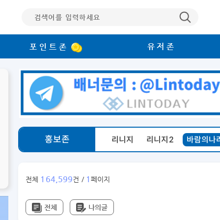
유저존
포인트존
홍보존
리니지
리니지2
바람의나
164,599
1
전체
건 /
페이지
전체
나의글