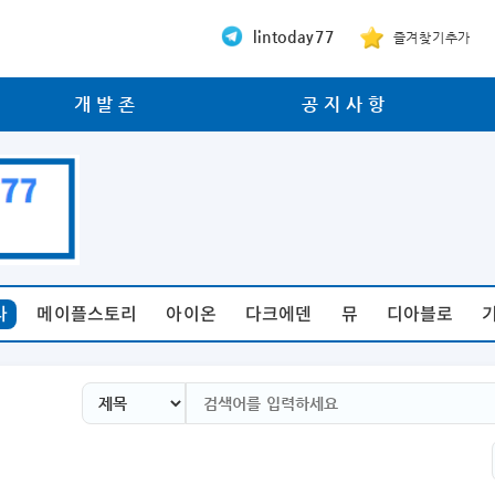
lintoday77
즐겨찾기추가
개발존
공지사항
라
메이플스토리
아이온
다크에덴
뮤
디아블로