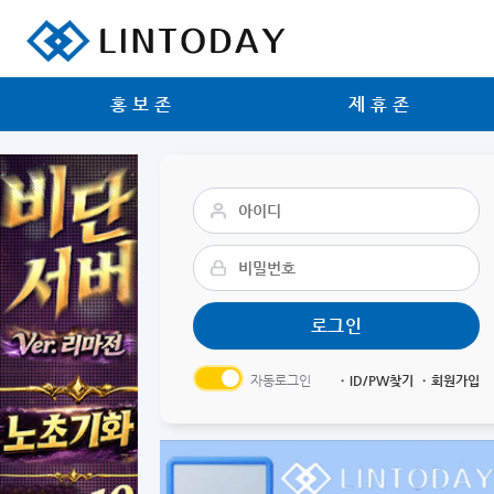
리니지 프리서버 홍보 및 프리서버 홍보 커뮤니티 사이트 린투데이 입니다.
홍보존
제휴존
자동로그인
ㆍID/PW찾기
ㆍ회원가입