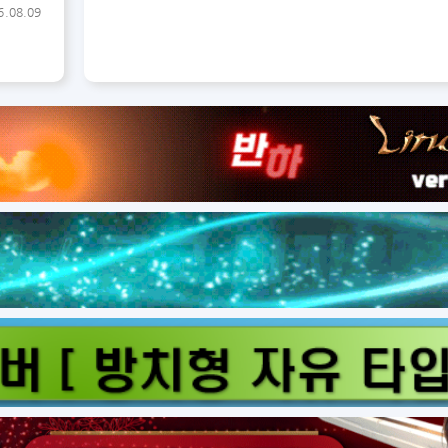
6.08.09