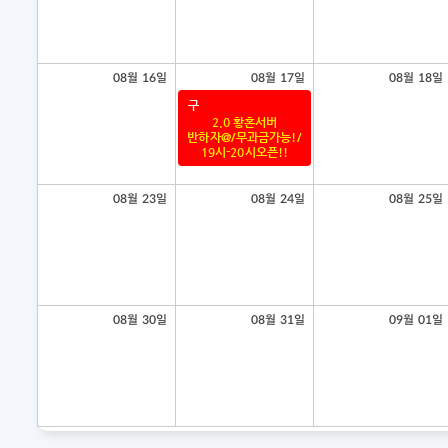
08월 16일
08월 17일
08월 18일
구
2.0 황혼서버
반하자@/무과금가능!/
19시-20시오픈!!
08월 23일
08월 24일
08월 25일
08월 30일
08월 31일
09월 01일