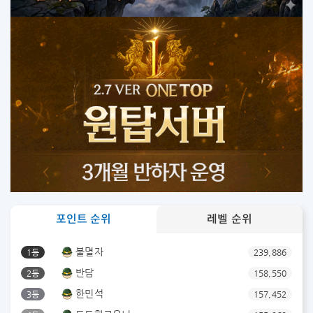
포인트 순위
레벨 순위
불멸자
1등
239,886
반담
2등
158,550
한민석
3등
157,452