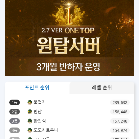
포인트 순위
레벨 순위
불멸자
1등
239,632
반담
2등
158,448
한민석
3등
157,248
도도한로우니
4등
154,974