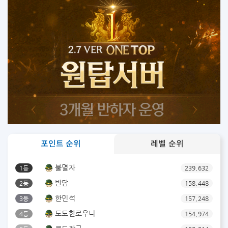
포인트 순위
레벨 순위
불멸자
1등
239,632
반담
2등
158,448
한민석
3등
157,248
도도한로우니
4등
154,974