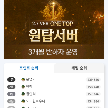
포인트 순위
레벨 순위
불멸자
1등
239,530
반담
2등
158,448
한민석
3등
157,146
도도한로우니
4등
154,984