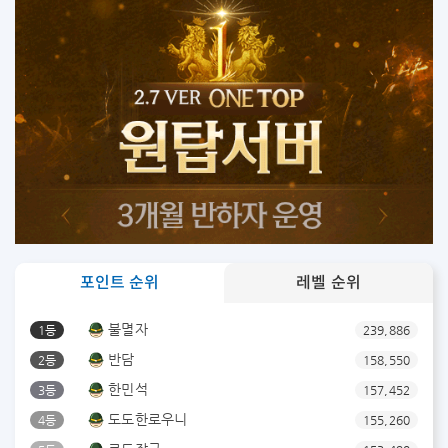
포인트 순위
레벨 순위
불멸자
1등
239,886
반담
2등
158,550
한민석
3등
157,452
도도한로우니
4등
155,260