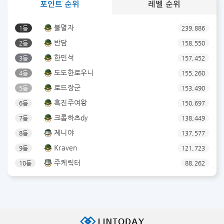
포인트 순위
레벨 순위
불멸자
1등
239,886
반담
2등
158,550
한민석
3등
157,452
도도한로우니
4등
155,260
로드장군
5등
153,490
흑진주여왕
6등
150,697
크롬하츠dy
7등
138,449
제니야
8등
137,577
Kraven
9등
121,723
주케릭터
10등
88,262