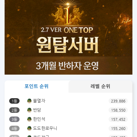
포인트 순위
레벨 순위
불멸자
1등
239,886
반담
2등
158,550
한민석
3등
157,452
도도한로우니
4등
155,260