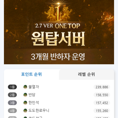
포인트 순위
레벨 순위
불멸자
1등
239,886
반담
2등
158,550
한민석
3등
157,452
도도한로우니
4등
155,260