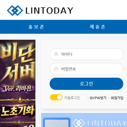
리니지 프리서버 홍보 및 프리서버 홍보 커뮤니티 사이트 린투데이 입니다.
홍보존
제휴존
자동로그인
ㆍID/PW찾기
ㆍ회원가입