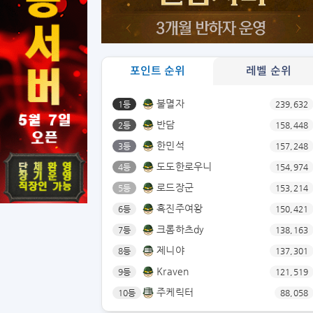
포인트 순위
레벨 순위
불멸자
1등
239,632
반담
2등
158,448
한민석
3등
157,248
도도한로우니
4등
154,974
로드장군
5등
153,214
흑진주여왕
6등
150,421
크롬하츠dy
7등
138,163
제니야
8등
137,301
Kraven
9등
121,519
주케릭터
10등
88,058