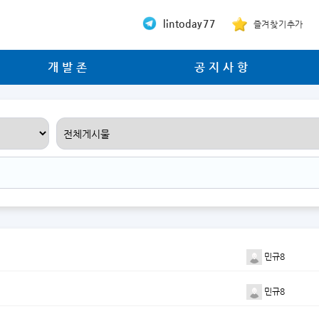
lintoday77
즐겨찾기추가
개발존
공지사항
민규8
민규8