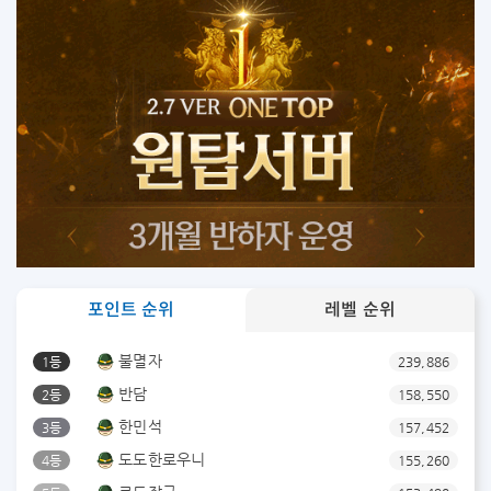
포인트 순위
레벨 순위
불멸자
1등
239,886
반담
2등
158,550
한민석
3등
157,452
도도한로우니
4등
155,260