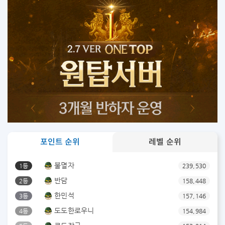
포인트 순위
레벨 순위
불멸자
1등
239,530
반담
2등
158,448
한민석
3등
157,146
도도한로우니
4등
154,984