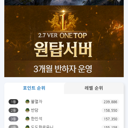
포인트 순위
레벨 순위
불멸자
1등
239,886
반담
2등
158,550
한민석
3등
157,350
도도한로우니
4등
155,158