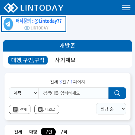
리니지 프리서버 홍보 및 프리서버 홍보 커뮤니티 사이트 린투데이 입니다.
개발존
대행,구인,구직
사기제보
3
1
전체
건 /
페이지
전체
나의글
전체
대행
구인
구직