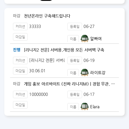
마감
천년온라인 구축해드립니다
33333
06-27
커미션
등록일
마감일
알빠여
이름
진행
[리니지2 전문] 서버용,개인용 모든 서버팩 구축
[리니지2 전문] 서버용,개인용 모든 서버팩 구축
06-19
커미션
등록일
30.06.01
마감일
라이트강
이름
마감
게임 홍보 아르바이트 (진짜 리니지M)｜경험 무관, 온…
10000000
06-17
커미션
등록일
마감일
Elara
이름