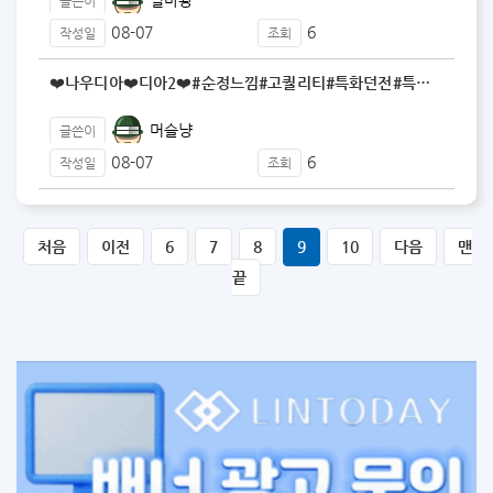
글쓴이
08-07
6
작성일
조회
❤️나우디아❤️디아2❤️#순정느낌#고퀄리티#특화던전#특…
머슬냥
글쓴이
08-07
6
작성일
조회
처음
이전
6
7
8
9
10
다음
맨
끝