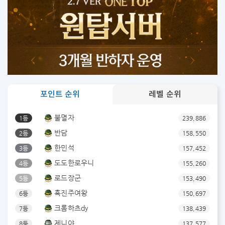
포인트 순위
레벨 순위
불멸자
1등
239,886
반담
2등
158,550
한민석
3등
157,452
도도한로우니
4등
155,260
로드장군
5등
153,490
흑진주여왕
6등
150,697
크롬하츠dy
7등
138,439
제니야
8등
137,577