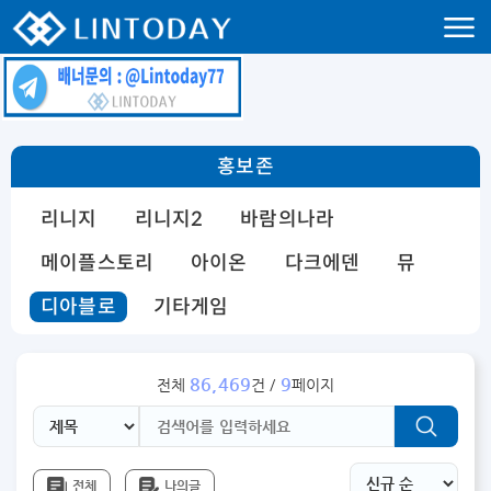
리니지 프리서버 홍보 및 프리서버 홍보 커뮤니티 사이트 린투데이 입니다.
홍보존
리니지
리니지2
바람의나라
메이플스토리
아이온
다크에덴
뮤
디아블로
기타게임
86,469
9
전체
건 /
페이지
전체
나의글