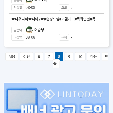
글쓴이
08-08
5
작성일
조회
❤️나우디아❤️디아2❤️#순정느낌#고퀄리티#특화던전#특…
머슬냥
글쓴이
08-08
7
작성일
조회
처음
이전
6
7
8
9
10
다음
맨
끝