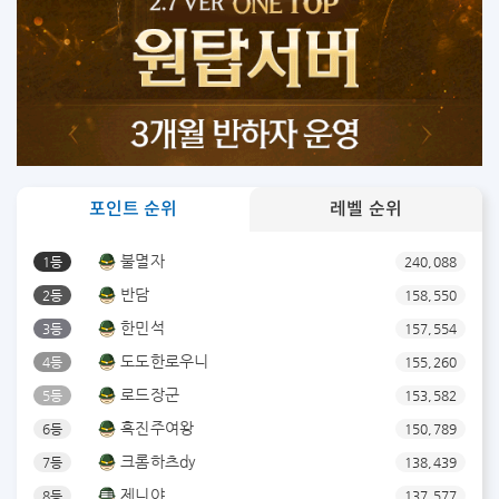
포인트 순위
레벨 순위
불멸자
1등
240,088
반담
2등
158,550
한민석
3등
157,554
도도한로우니
4등
155,260
로드장군
5등
153,582
흑진주여왕
6등
150,789
크롬하츠dy
7등
138,439
제니야
8등
137,577