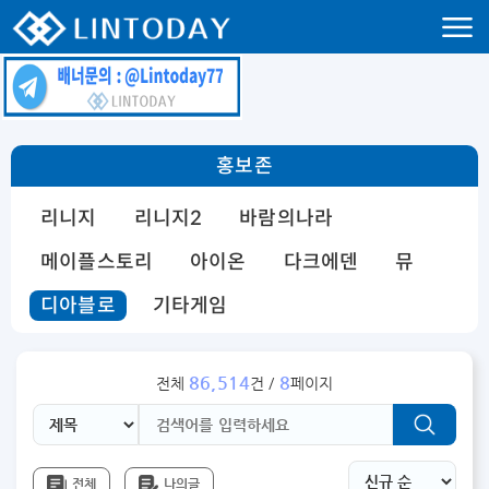
리니지 프리서버 홍보 및 프리서버 홍보 커뮤니티 사이트 린투데이 입니다.
홍보존
리니지
리니지2
바람의나라
메이플스토리
아이온
다크에덴
뮤
디아블로
기타게임
86,514
8
전체
건 /
페이지
전체
나의글