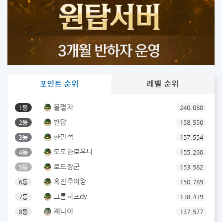
포인트 순위
레벨 순위
불멸자
1등
240,088
반담
2등
158,550
한민석
3등
157,554
도도한로우니
4등
155,260
로드장군
5등
153,582
흑진주여왕
6등
150,789
크롬하츠dy
7등
138,439
제니야
8등
137,577