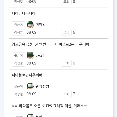
08-09
8
작성일
조회
디아2 나우디아
설마왕
글쓴이
08-09
6
작성일
조회
창고공유, 넓어진 인벤 ~~~ 디아블로2는 나우디아~~
viva1
글쓴이
08-09
6
작성일
조회
디아블로2 나우서버
왕짱킹짱
글쓴이
08-09
7
작성일
조회
⭐⚔️ 바다블로 오픈 ☄️ FPS 그래픽 개선, 거래소…
불살