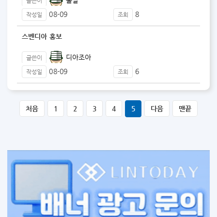
글쓴이
08-09
8
작성일
조회
스벤디아 홍보
디아조아
글쓴이
08-09
6
작성일
조회
처음
1
2
3
4
5
다음
맨끝