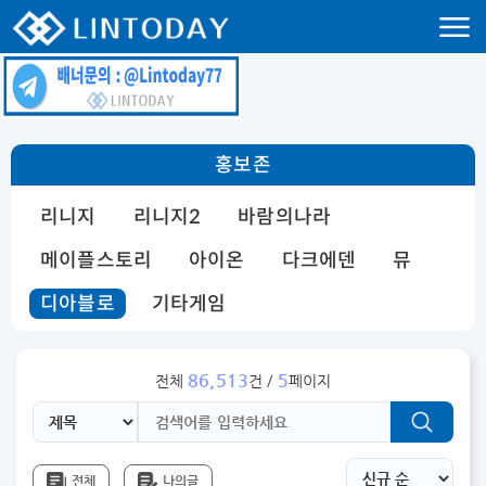
리니지 프리서버 홍보 및 프리서버 홍보 커뮤니티 사이트 린투데이 입니다.
홍보존
리니지
리니지2
바람의나라
메이플스토리
아이온
다크에덴
뮤
디아블로
기타게임
86,513
5
전체
건 /
페이지
전체
나의글