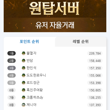
포인트 순위
레벨 순위
불멸자
1등
239,784
반담
2등
158,448
한민석
3등
157,350
도도한로우니
4등
155,066
로드장군
5등
153,398
흑진주여왕
6등
150,605
크롬하츠dy
7등
138,255
제니야
8등
137,393