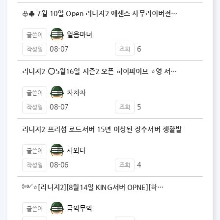
♧♣ 7월 10일 Open 리니지2 에센스 사무라이버전…
얼음마녀
글쓴이
08-07
6
작성일
조회
리니지2 ⭕5월16일 시즌2 오픈 하이파이브 ⭐️영 서…
차차차
글쓴이
08-07
5
작성일
조회
리니지2 프리섭 로드서버 15년 이상된 장수서버 쟁활발
사외다
글쓴이
08-06
4
작성일
조회
༻⭐️[리니지2][8월14일 KING서버 OPNE][하…
극악무악
글쓴이