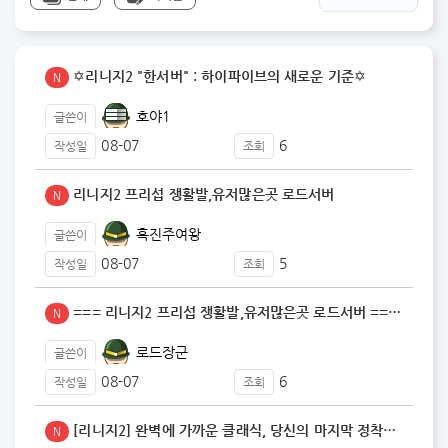
✡️리니지2 "한서버" : 하이파이브의 새로운 기준✡️
N
호야1
글쓴이
08-07
6
작성일
조회
리니지2 프리섭 쟁활발,유저많은곳 로드서버
N
흑진주여왕
글쓴이
08-07
5
작성일
조회
=== 리니지2 프리섭 쟁활발,유저많은곳 로드서버 ==…
N
로드장군
글쓴이
08-07
6
작성일
조회
[리니지2] 완벽에 가까운 클래식, 당신의 마지막 정착…
N