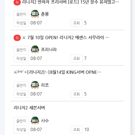
리니지2 반하자 프리서버 [로드] 15년 장수 유저많고…
N
춘몽
글쓴이
08-07
5
작성일
조회
⚔️ 7월 10일 OPEN! 리니지2 에센스 사무라이 …
N
프리나라
글쓴이
08-07
7
작성일
조회
⚔️༻⭐️[리니지2]✨[8월14일 KING서버 OPNE…
리쪼
글쓴이
08-07
5
작성일
조회
리니지2 세븐서버
사수
글쓴이
08-07
10
작성일
조회