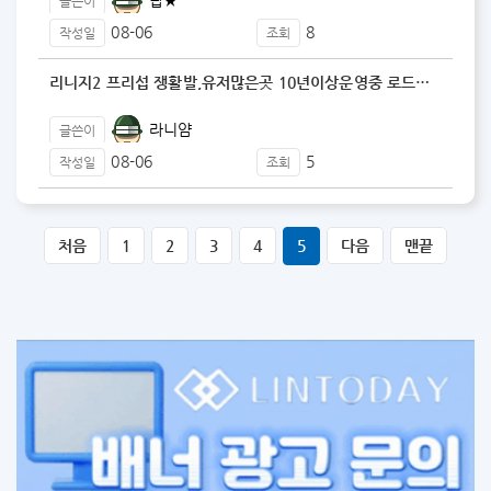
글쓴이
08-06
8
작성일
조회
리니지2 프리섭 쟁활발,유저많은곳 10년이상운영중 로드…
라니얌
글쓴이
08-06
5
작성일
조회
처음
1
2
3
4
5
다음
맨끝