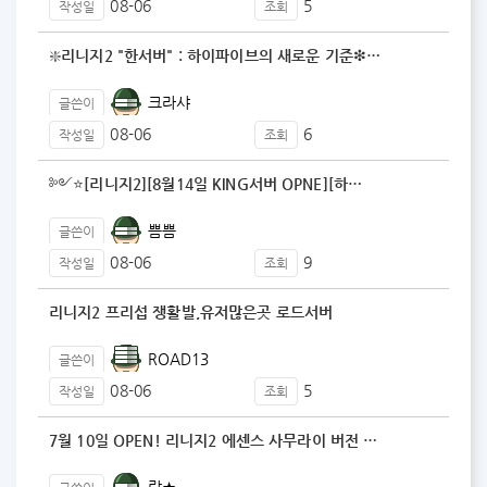
08-06
5
작성일
조회
❇️리니지2 "한서버" : 하이파이브의 새로운 기준❇…
크라샤
글쓴이
08-06
6
작성일
조회
༻⭐️[리니지2][8월14일 KING서버 OPNE][하…
쁨쁨
글쓴이
08-06
9
작성일
조회
리니지2 프리섭 쟁활발,유저많은곳 로드서버
ROAD13
글쓴이
08-06
5
작성일
조회
7월 10일 OPEN! 리니지2 에센스 사무라이 버전 …
랍★