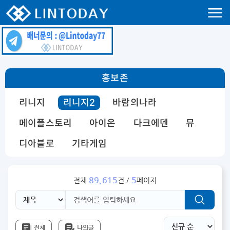
리니지 프리서버 홍보 및 프리서버 홍보 커뮤니티 사이트 린투데이 입니다.
홍보존
리니지
리니지2
바람의나라
메이플스토리
아이온
다크에덴
뮤
디아블로
기타게임
89,615
5
전체
건 /
페이지
전체
나의글