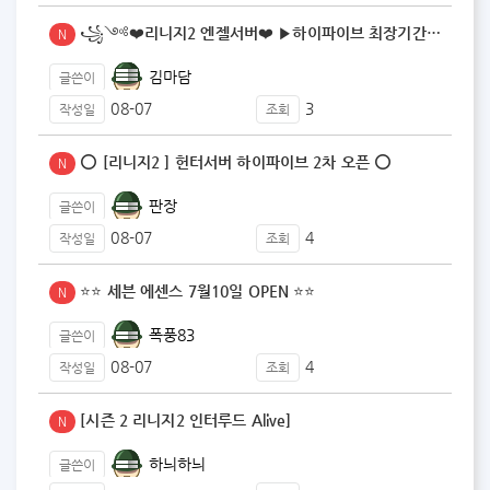
꧁༺❤️리니지2 엔젤서버❤️ ▶️하이파이브 최장기간 운…
N
김마담
글쓴이
08-07
3
작성일
조회
⭕ [리니지2 ] 헌터서버 하이파이브 2차 오픈 ⭕
N
판장
글쓴이
08-07
4
작성일
조회
⭐️⭐️ 세븐 에센스 7월10일 OPEN ⭐️⭐️
N
폭풍83
글쓴이
08-07
4
작성일
조회
[시즌 2 리니지2 인터루드 Alive]
N
하늬하늬
글쓴이