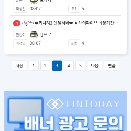
글쓴이
08-07
5
작성일
조회
꧁༺❤️리니지2 엔젤서버❤️ ▶️하이파이브 최장기간 운…
N
텐프로
글쓴이
08-07
4
작성일
조회
처음
1
2
3
4
5
다음
맨끝