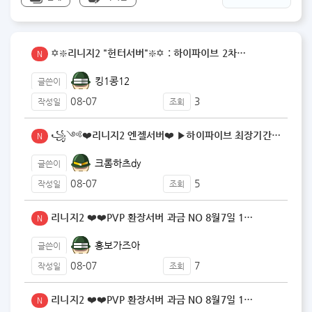
✡️❇️리니지2 "헌터서버"❇️✡️ : 하이파이브 2차…
N
킹1콩12
글쓴이
08-07
3
작성일
조회
꧁༺❤️리니지2 엔젤서버❤️ ▶️하이파이브 최장기간 운…
N
크롬하츠dy
글쓴이
08-07
5
작성일
조회
리니지2 ❤️❤️PVP 환장서버 과금 NO 8월7일 1…
N
홍보가즈아
글쓴이
08-07
7
작성일
조회
리니지2 ❤️❤️PVP 환장서버 과금 NO 8월7일 1…
N