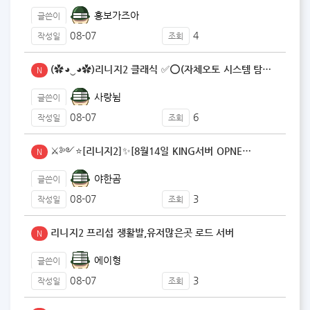
홍보가즈아
글쓴이
08-07
4
작성일
조회
(✿◕‿◕✿)리니지2 클래식 ✅⭕(자체오토 시스템 탐재…
N
사랑뉨
글쓴이
08-07
6
작성일
조회
⚔️༻⭐️[리니지2]✨[8월14일 KING서버 OPNE…
N
야한곰
글쓴이
08-07
3
작성일
조회
리니지2 프리섭 쟁활발,유저많은곳 로드 서버
N
에이형
글쓴이
08-07
3
작성일
조회