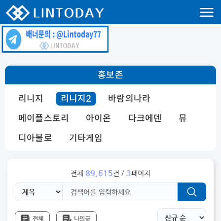
리니지 프리서버 홍보 및 프리서버 홍보 커뮤니티 사이트 린투데이 입니다.
홍보존
리니지
리니지2
바람의나라
메이플스토리
아이온
다크에덴
뮤
디아블로
기타게임
89,615
3
전체
건 /
페이지
전체
나의글