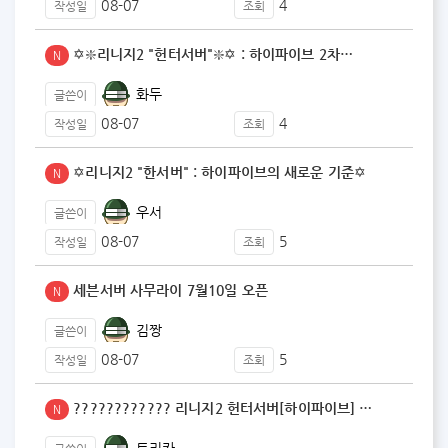
08-07
4
작성일
조회
✡️❇️리니지2 "헌터서버"❇️✡️ : 하이파이브 2차…
N
화두
글쓴이
08-07
4
작성일
조회
✡️리니지2 "한서버" : 하이파이브의 새로운 기준✡️
N
우서
글쓴이
08-07
5
작성일
조회
세븐서버 사무라이 7월10일 오픈
N
김짱
글쓴이
08-07
5
작성일
조회
???????????? 리니지2 헌터서버[하이파이브] …
N
트리카