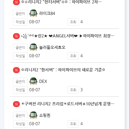
✡️❇️리니지2 "헌터서버"❇️✡️ : 하이파이브 2차…
N
라이크84
글쓴이
08-07
4
작성일
조회
꧁༺★린2★ ❤️ANGEL서버❤️ ▶️하이파이브 최장기…
N
놀러들오세효오
글쓴이
08-07
4
작성일
조회
✡️리니지2 "한서버" : 하이파이브의 새로운 기준✡️
N
DEX
글쓴이
08-07
3
작성일
조회
✴️구버전 리니지2 프리섭✴️로드서버☀️10년넘게 운영…
N
쇼핑퀸
글쓴이
08-07
4
작성일
조회