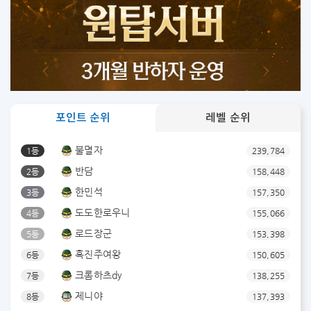
포인트 순위
레벨 순위
불멸자
1등
239,784
반담
2등
158,448
한민석
3등
157,350
도도한로우니
4등
155,066
로드장군
5등
153,398
흑진주여왕
6등
150,605
크롬하츠dy
7등
138,255
제니야
8등
137,393