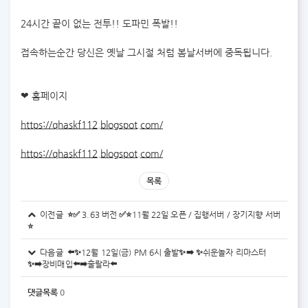
24시간 끝이 없는 전투!! 도파민 폭발!!
접속하는순간 당신은 옛날 그시절 처럼 봄날서버에 중독됩니다.
❤ 홈페이지
https://qhaskf112.blogspot.com/
https://qhaskf112.blogspot.com/
목록
이전글 ⭐✅ 3.63 버전 ✅⭐11월 22일 오픈 / 집행서버 / 장기지향 서버
⭐
다음글 ⬅️✨12월 12일(금) PM 6시 출발✨➡️ ✨쉬운놀자 리마스터
✨➡️장비매입⬅️➡️훌랄라⬅️
댓글목록
0