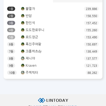
불멸자
1등
239,886
반담
2등
158,550
한민석
3등
157,452
도도한로우니
4등
155,260
로드장군
5등
153,490
흑진주여왕
6등
150,697
크롬하츠dy
7등
138,449
제니야
8등
137,577
Kraven
9등
121,723
주케릭터
10등
88,262