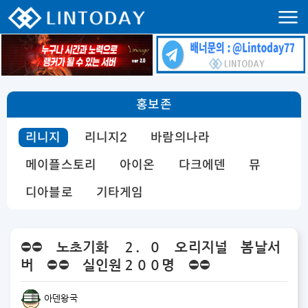
⛔⛔ 노초기화 ２．０ 오리지널 봄날서버 ⛔⛔ 매일터지는 도파민 ⛔⛔ ✅말섬부터 시작
하는 향수가 느껴지는 서버.✅ 말섬부터 글루딘 기란 하이네 오렌 등 본섭처럼 쭉 업데이트가되는 노
초기화 서버.✅ 인터페이스 2.0 자칼 자동물약 자힐과 자뮨 시스템이 기본인 편의성. ✅ 순정 그 자체
의 서버를 위해 항상 노력하는 서버.✅ 불편함은 향수가 아닙니다. 누구나 할수있는 정말 간단한 시스
템.✅ 광고에 돈을 아끼지 않는 운영자의 여러 사이트 홍보를 통한 꾸준한 신규 유입.✅ 끊임없는 보스
쟁탈전과 탄탄하게 자리 잡힌 라인 구도. 그리고 사냥 유저를 위한 중립 혈맹.✅ 누구나 노력만 한다면
모든 장비를 맞출 수 있는 적당한 러쉬 확률.✅ 기사 군주 마법사 요정 4케릭의 완벽한 벨런스. ✅ 유
저와 소통하고 건의사항 피드백을 감사히 받아드리는 서버.✅ 평접 500~2000명을 바라보고 달려가
는 서버.✅ 사냥할시간도 없고 전투만하고싶다면 마을에만 세워둬도 경물 지급.옛날 리니지 본서버 그
홍보존
때 그시절 추억을 느껴보세요.24시간 끝이 없는 전투!! 도파민 폭발!!접속하는순간 당신은 옛날 그
시절 처럼 봄날서버에 중독됩니다.❤ 홈페이
지 https://qhaskf112.blogspot.com/https://qhaskf112.blogspot.com/
리니지
리니지2
바람의나라
메이플스토리
아이온
다크에덴
뮤
디아블로
기타게임
⛔⛔ 노초기화 ２．０ 오리지널 봄날서
버 ⛔⛔ 실인원２００명 ⛔⛔
아덴왕국