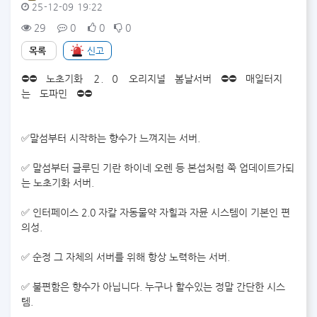
25-12-09 19:22
29
0
0
0
목록
신고
본문
⛔⛔ 노초기화 ２．０ 오리지널 봄날서버 ⛔⛔ 매일터지
는 도파민 ⛔⛔
✅말섬부터 시작하는 향수가 느껴지는 서버.
✅ 말섬부터 글루딘 기란 하이네 오렌 등 본섭처럼 쭉 업데이트가되
는 노초기화 서버.
✅ 인터페이스 2.0 자칼 자동물약 자힐과 자뮨 시스템이 기본인 편
의성.
✅ 순정 그 자체의 서버를 위해 항상 노력하는 서버.
✅ 불편함은 향수가 아닙니다. 누구나 할수있는 정말 간단한 시스
템.