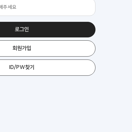
회원가입
ID/PW찾기