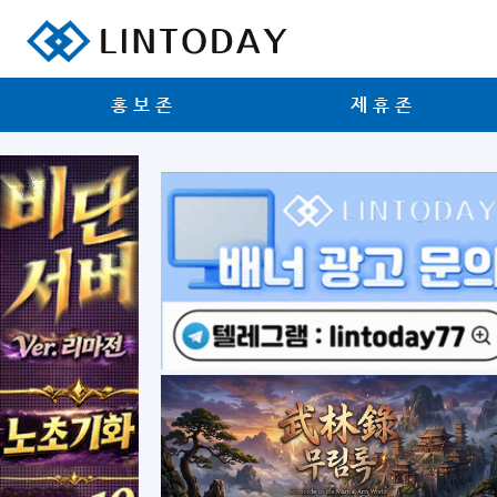
리니지 프리서버 홍보 및 프리서버 홍보 커뮤니티 사이트 린투데이 입니다.
홍보존
제휴존