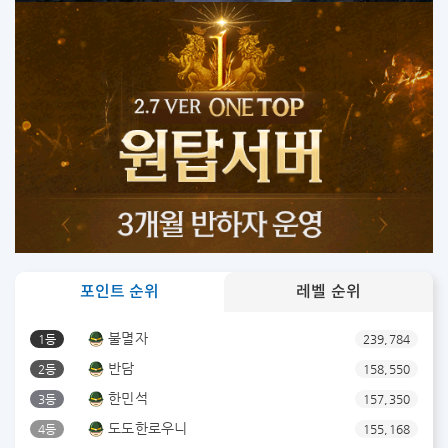
포인트 순위
레벨 순위
불멸자
1등
239,784
반담
2등
158,550
한민석
3등
157,350
도도한로우니
4등
155,168