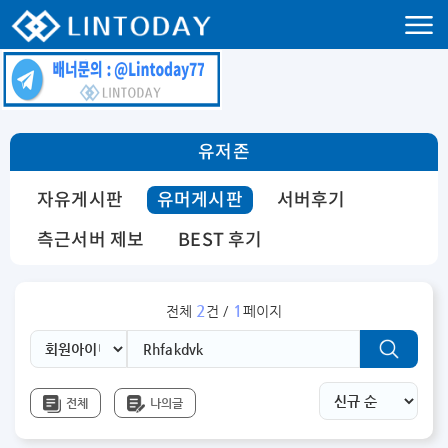
리니지 프리서버 홍보 및 프리서버 홍보 커뮤니티 사이트 린투데이 입니다.
유저존
자유게시판
유머게시판
서버후기
측근서버 제보
BEST 후기
2
1
전체
건 /
페이지
전체
나의글