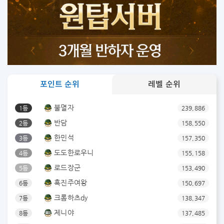
포인트 순위
레벨 순위
불멸자
1등
239,886
반담
2등
158,550
한민석
3등
157,350
도도한로우니
4등
155,158
로드장군
5등
153,490
흑진주여왕
6등
150,697
크롬하츠dy
7등
138,347
제니야
8등
137,485