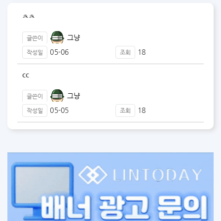
ㅊㅊ
그냥
글쓴이
05-06
18
작성일
조회
cc
그냥
글쓴이
05-05
18
작성일
조회