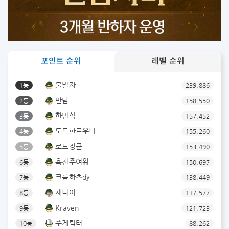
포인트 순위
레벨 순위
불멸자
1등
239,886
반담
2등
158,550
한민석
3등
157,452
도도한로우니
4등
155,260
로드장군
5등
153,490
흑진주여왕
6등
150,697
크롬하츠dy
7등
138,449
제니야
8등
137,577
Kraven
9등
121,723
주케릭터
10등
88,262