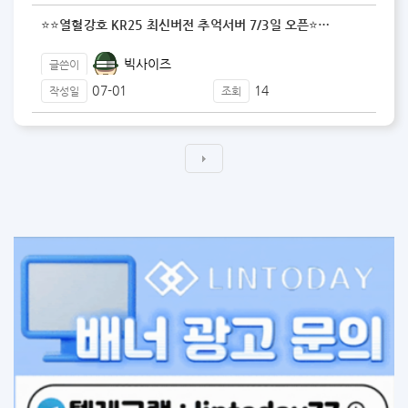
⭐⭐열혈강호 KR25 최신버전 추억서버 7/3일 오픈⭐…
빅사이즈
글쓴이
07-01
14
작성일
조회