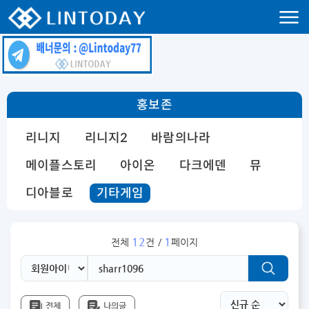
리니지 프리서버 홍보 및 프리서버 홍보 커뮤니티 사이트 린투데이 입니다.
홍보존
리니지
리니지2
바람의나라
메이플스토리
아이온
다크에덴
뮤
디아블로
기타게임
12
1
전체
건 /
페이지
전체
나의글