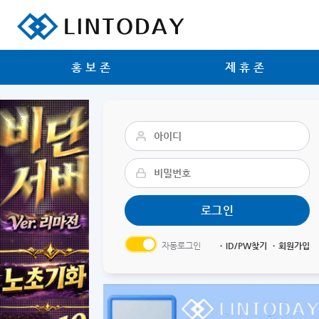
리니지 프리서버 홍보 및 프리서버 홍보 커뮤니티 사이트 린투데이 입니다.
홍보존
제휴존
자동로그인
ㆍID/PW찾기
ㆍ회원가입