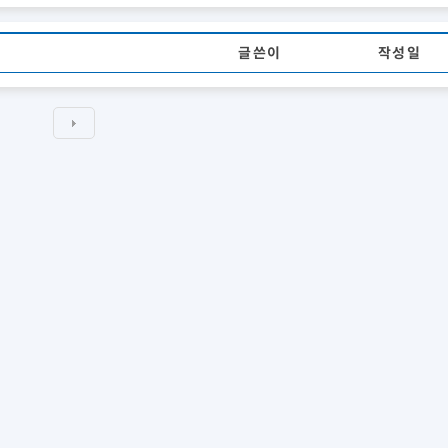
글쓴이
작성일