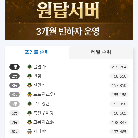
포인트 순위
레벨 순위
불멸자
1등
239,784
반담
2등
158,550
한민석
3등
157,350
도도한로우니
4등
155,158
로드장군
5등
153,398
흑진주여왕
6등
150,605
크롬하츠dy
7등
138,347
제니야
8등
137,485