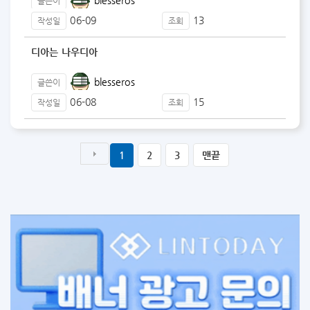
글쓴이
06-09
13
작성일
조회
디아는 나우디아
blesseros
글쓴이
06-08
15
작성일
조회
1
2
3
맨끝