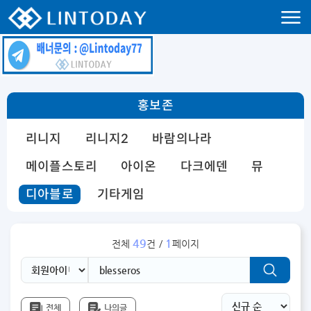
리니지 프리서버 홍보 및 프리서버 홍보 커뮤니티 사이트 린투데이 입니다.
홍보존
리니지
리니지2
바람의나라
메이플스토리
아이온
다크에덴
뮤
디아블로
기타게임
49
1
전체
건 /
페이지
전체
나의글