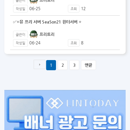
글쓴이
06-25
12
작성일
조회
✅⭐️뮤 프리 서버 SeaSon21 윈터서버 ⭐️
프리트리
글쓴이
06-24
8
작성일
조회
1
2
3
맨끝