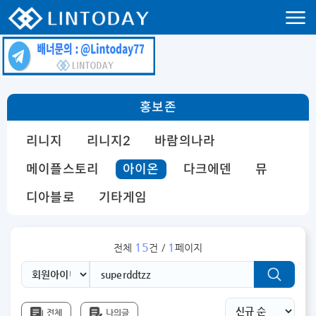
리니지 프리서버 홍보 및 프리서버 홍보 커뮤니티 사이트 린투데이 입니다.
홍보존
리니지
리니지2
바람의나라
메이플스토리
아이온
다크에덴
뮤
디아블로
기타게임
15
1
전체
건 /
페이지
전체
나의글