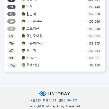
반담
2등
158,448
한민석
3등
157,350
도도한로우니
4등
155,066
로드장군
5등
153,398
흑진주여왕
6등
150,605
크롬하츠dy
7등
138,255
제니야
8등
137,393
Kraven
9등
121,621
주케릭터
10등
88,160
오늘
923
어제
4,121
전체
2,104,172
Copyright © lintoday. All rights reserved.