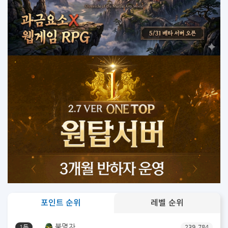
포인트 순위
레벨 순위
불멸자
1등
239,784