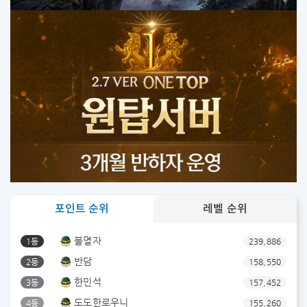
포인트 순위
레벨 순위
불멸자
1등
239,886
반담
2등
158,550
한민석
3등
157,452
도도한로우니
4등
155,260