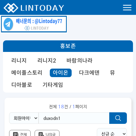
리니지 프리서버 홍보 및 프리서버 홍보 커뮤니티 사이트 린투데이 입니다.
홍보존
리니지
리니지2
바람의나라
메이플스토리
아이온
다크에덴
뮤
디아블로
기타게임
18
1
전체
건 /
페이지
전체
나의글