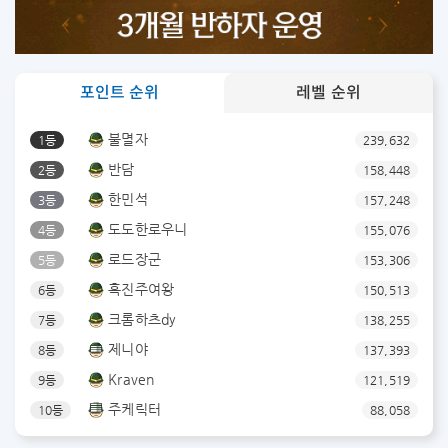
포인트 순위
레벨 순위
불멸자
1등
239,632
반담
2등
158,448
한민석
3등
157,248
도도한로우니
4등
155,076
로드장군
5등
153,306
흑진주여왕
6등
150,513
크롬하츠dy
7등
138,255
제니야
8등
137,393
Kraven
9등
121,519
주케릭터
10등
88,058