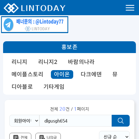
리니지 프리서버 홍보 및 프리서버 홍보 커뮤니티 사이트 린투데이 입니다.
홍보존
리니지
리니지2
바람의나라
메이플스토리
아이온
다크에덴
뮤
디아블로
기타게임
20
1
전체
건 /
페이지
전체
나의글