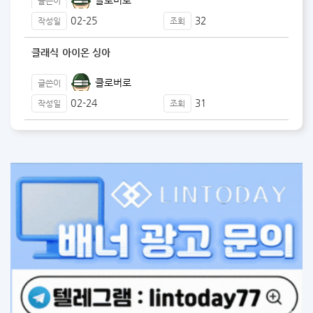
글쓴이
02-25
32
작성일
조회
클래식 아이온 싱아
클로버로
글쓴이
02-24
31
작성일
조회