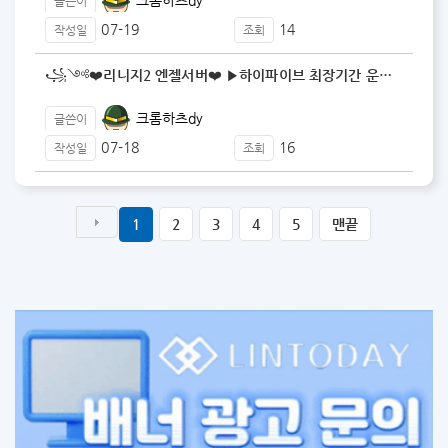
글쓴이
07-19
14
작성일
조회
꧁༺❤️리니지2 엔젤서버❤️ ▶️하이파이브 최장기간 운…
크롬하츠dy
글쓴이
07-18
16
작성일
조회
1
2
3
4
5
맨끝