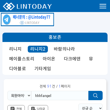
리니지 프리서버 홍보 및 프리서버 홍보 커뮤니티 사이트 린투데이 입니다.
홍보존
리니지
리니지2
바람의나라
메이플스토리
아이온
다크에덴
뮤
디아블로
기타게임
91
1
전체
건 /
페이지
전체
나의글