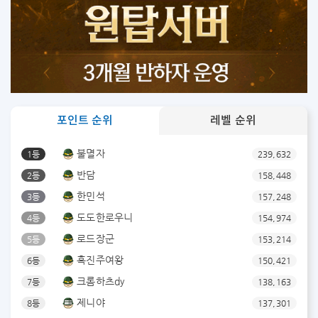
포인트 순위
레벨 순위
불멸자
1등
239,632
반담
2등
158,448
한민석
3등
157,248
도도한로우니
4등
154,974
로드장군
5등
153,214
흑진주여왕
6등
150,421
크롬하츠dy
7등
138,163
제니야
8등
137,301